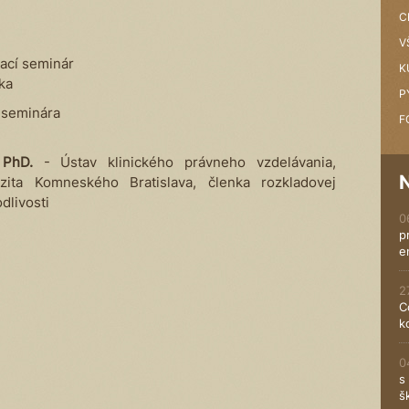
C
V
vací seminár
K
vka
P
 seminára
F
 PhD.
- Ústav klinického právneho vzdelávania,
rzita Komneského Bratislava, členka rozkladovej
dlivosti
0
p
e
2
C
k
0
s
š