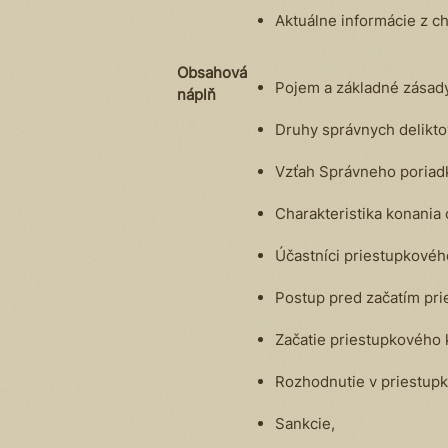
Aktuálne informácie z c
Obsahová
Pojem a základné zásady
náplň
Druhy správnych deliktov
Vzťah Správneho poriadk
Charakteristika konania 
Účastníci priestupkovéh
Postup pred začatím pri
Začatie priestupkového k
Rozhodnutie v priestup
Sankcie,