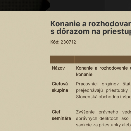
Konanie a rozhodovan
s dôrazom na priestu
Kód:
230712
Názov
Konanie a rozhodovanie 
konanie
Cieľová
Pracovníci orgánov štá
skupina
prejednávajú priestupky 
Slovenská obchodná inšpekc
Cieľ
Zvýšenie právneho ved
seminára
správnych deliktoch, ako 
sankcie za priestupky aleb