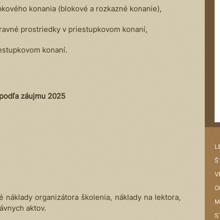
pkového konania (blokové a rozkazné konanie),
avné prostriedky v priestupkovom konaní,
iestupkovom konaní.
 podľa záujmu 2025
L
Š
V
O
 náklady organizátora školenia, náklady na lektora,
M
rávnych aktov.
S