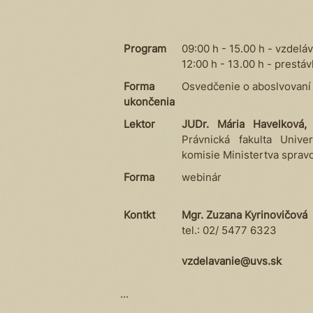
Program
09:00 h - 15.00 h - vzdelá
12:00 h - 13.00 h - prestá
Forma
Osvedčenie o aboslvovaní
ukončenia
Lektor
JUDr. Mária Havelková,
Právnická fakulta Unive
komisie Ministertva spravo
Forma
webinár
Kontkt
Mgr. Zuzana Kyrinovičová
tel.: 02/ 5477 6323
vzdelavanie@uvs.sk
...