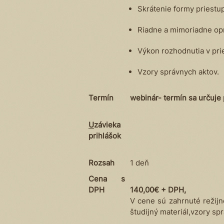
Skrátenie formy priestu
Riadne a mimoriadne opr
Výkon rozhodnutia v pr
Vzory správnych aktov.
Termín
webinár- termín sa určuje
U
závieka
prihlášok
Rozsah
1 deň
Cena s
DPH
140,00€ + DPH,
V cene sú zahrnuté režijné
študijný materiál,vzory sp