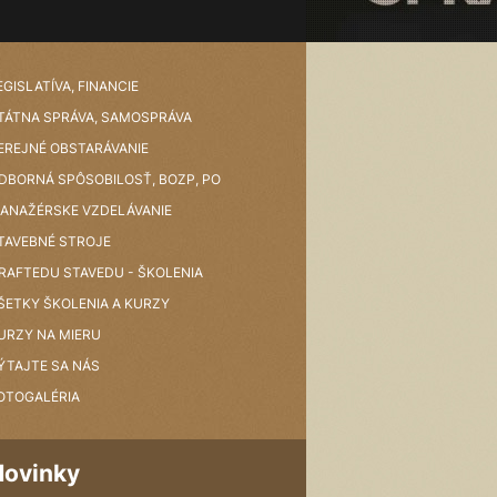
EGISLATÍVA, FINANCIE
TÁTNA SPRÁVA, SAMOSPRÁVA
EREJNÉ OBSTARÁVANIE
DBORNÁ SPÔSOBILOSŤ, BOZP, PO
ANAŽÉRSKE VZDELÁVANIE
TAVEBNÉ STROJE
RAFTEDU STAVEDU - ŠKOLENIA
ŠETKY ŠKOLENIA A KURZY
URZY NA MIERU
ÝTAJTE SA NÁS
OTOGALÉRIA
Novinky