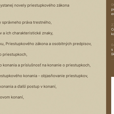
0
hystanej novely priestupkového zákona
p
e
 správneho práva trestného,
2
C
 a ich charakteristické znaky,
k
u, Priestupkového zákona a osobitných predpisov,
0
s
o priestupkoch,
š
o konania a príslušnosť na konanie o priestupkoch,
estupkového konania - objasňovanie priestupkov,
onania a ďalší postup v konaní,
kovom konaní,