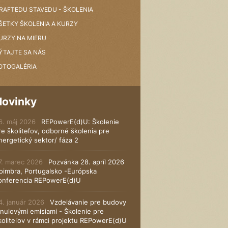
RAFTEDU STAVEDU - ŠKOLENIA
ŠETKY ŠKOLENIA A KURZY
URZY NA MIERU
ÝTAJTE SA NÁS
OTOGALÉRIA
Novinky
6. máj 2026
REPowerE(d)U: Školenie
re školiteľov, odborné školenia pre
nergetický sektor/ fáza 2
7. marec 2026
Pozvánka 28. apríl 2026
oimbra, Portugalsko -Európska
onferencia REPowerE(d)U
4. január 2026
Vzdelávanie pre budovy
 nulovými emisiami - Školenie pre
koliteľov v rámci projektu REPowerE(d)U