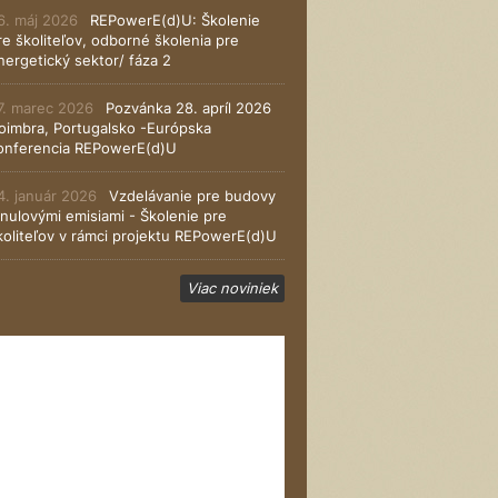
6. máj 2026
REPowerE(d)U: Školenie
re školiteľov, odborné školenia pre
nergetický sektor/ fáza 2
7. marec 2026
Pozvánka 28. apríl 2026
oimbra, Portugalsko -Európska
onferencia REPowerE(d)U
4. január 2026
Vzdelávanie pre budovy
 nulovými emisiami - Školenie pre
koliteľov v rámci projektu REPowerE(d)U
Viac noviniek