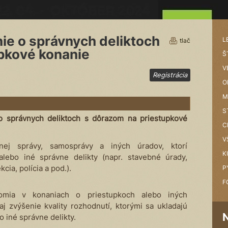
ie o správnych deliktoch
L
tlač
pkové konanie
Š
V
Registrácia
O
M
S
o správnych deliktoch s dôrazom na priestupkové
C
V
tnej správy, samosprávy a iných úradov, ktorí
K
alebo iné správne delikty (napr. stavebné úrady,
ia, polícia a pod.).
P
F
omia v konaniach o priestupkoch alebo iných
aj zvýšenie kvality rozhodnutí, ktorými sa ukladajú
o iné správne delikty.