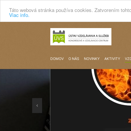
Táto webová stránka používa cookies. Zatvorením tohto
Viac info.
DOMOV
O NÁS
NOVINKY
AKTIVITY
VZ