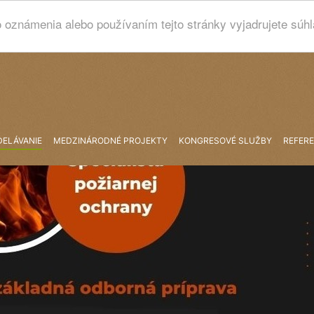
 oznámenia alebo používaním tejto stránky vyjadrujete súh
DELÁVANIE
MEDZINÁRODNÉ PROJEKTY
KONGRESOVÉ SLUŽBY
REFERE