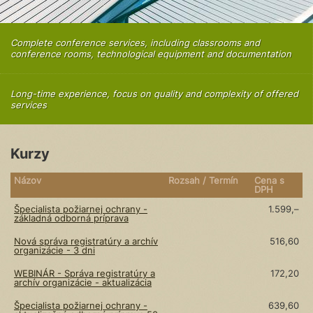
Complete conference services, including classrooms and
conference rooms, technological equipment and documentation
Long-time experience, focus on quality and complexity of offered
services
Kurzy
Názov
Rozsah / Termín
Cena s
DPH
Špecialista požiarnej ochrany -
1.599,–
základná odborná príprava
Nová správa registratúry a archív
516,60
organizácie - 3 dni
WEBINÁR - Správa registratúry a
172,20
archív organizácie - aktualizácia
Špecialista požiarnej ochrany -
639,60