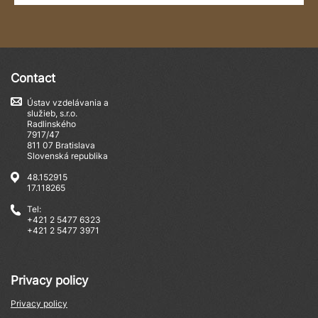
Contact
Ústav vzdelávania a
služieb, s.r.o.
Radlinského
7917/47
811 07 Bratislava
Slovenská republika
48.152915
17.118265
Tel:
+421 2 5477 6323
+421 2 5477 3971
Privacy policy
Privacy policy