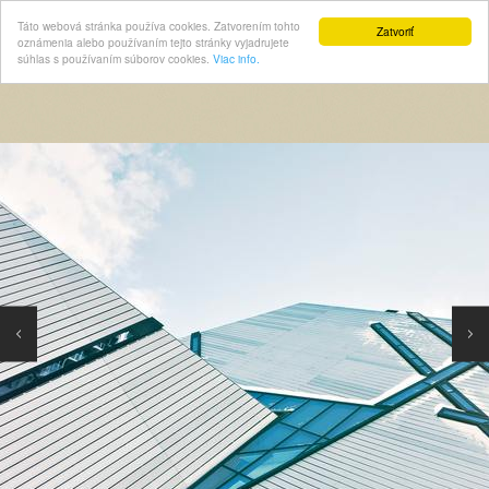
Táto webová stránka používa cookies. Zatvorením tohto
Zatvoriť
oznámenia alebo používaním tejto stránky vyjadrujete
súhlas s používaním súborov cookies.
Viac info.