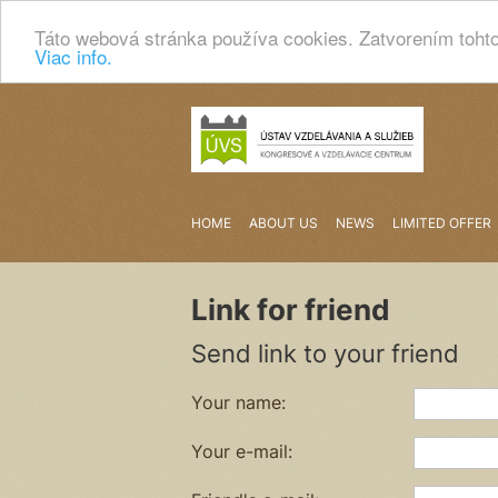
Táto webová stránka používa cookies. Zatvorením tohto
Viac info.
HOME
ABOUT US
NEWS
LIMITED OFFER
Link for friend
Send link to your friend
Your name:
Your e-mail: