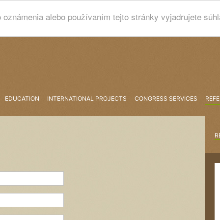
 oznámenia alebo používaním tejto stránky vyjadrujete súh
EDUCATION
INTERNATIONAL PROJECTS
CONGRESS SERVICES
REF
R