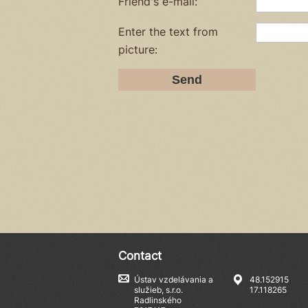
Friend's e-mail:
Enter the text from
picture:
Contact
Ústav vzdelávania a
48.152915
služieb, s.r.o.
17.118265
Radlinského