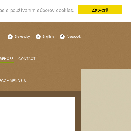
Zatvoriť
las s používaním súborov cookies.
Slovensky
English
facebook
ERENCES
CONTACT
ECOMMEND US